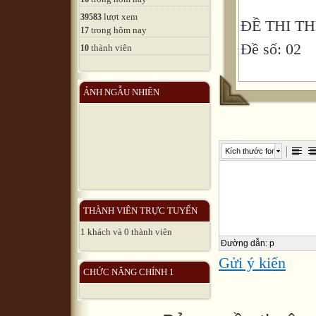
lượt xem
39583
ĐỀ THI T
trong hôm nay
17
Đề số: 02
thành viên
10
ẢNH NGẪU NHIÊN
Bài 1: Từ b
thuyền và m
chuyển động
Kích thước font
dòng nước.
vị trí B, t
Khi đến vị t
THÀNH VIÊN TRỰC TUYẾN
1 khách và 0 thành viên
a. Thời gian
Đường dẫn
:
p
thuyền đuổi
Gửi ý kiến
CHỨC NĂNG CHÍNH 1
b. Vận tốc 
Cho rằng vậ