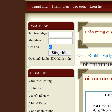
Trang chủ
Thành viên
Trợ giúp
Liên hệ
ĐĂNG NHẬP
Chào mừng quý 
Tên truy nhập
Mật khẩu
Ghi nhớ
Gốc
>
Đề thi
>
Vật l
Quên mật khẩu
ĐK thành viên
ĐỀ THI THỬ H
THÔNG TIN
ĐỀ THI THỬ 
Giới thiệu chung
Thành tích
Cơ cấu tổ chức
Chi bộ Đảng
Công đoàn trường