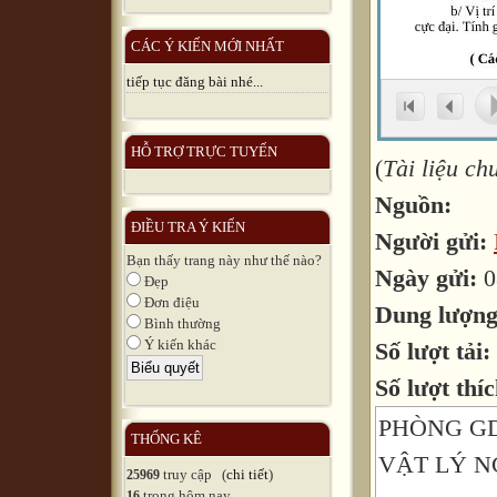
CÁC Ý KIẾN MỚI NHẤT
tiếp tục đăng bài nhé...
HỖ TRỢ TRỰC TUYẾN
(
Tài liệu c
Nguồn:
ĐIỀU TRA Ý KIẾN
Người gửi:
Bạn thấy trang này như thế nào?
Ngày gửi:
0
Đẹp
Đơn điệu
Dung lượn
Bình thường
Ý kiến khác
Số lượt tải:
Số lượt thíc
PHÒNG G
THỐNG KÊ
VẬT LÝ N
truy cập (
chi tiết
)
25969
trong hôm nay
16