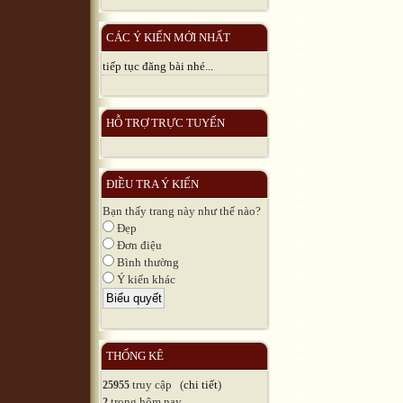
CÁC Ý KIẾN MỚI NHẤT
tiếp tục đăng bài nhé...
HỖ TRỢ TRỰC TUYẾN
ĐIỀU TRA Ý KIẾN
Bạn thấy trang này như thế nào?
Đẹp
Đơn điệu
Bình thường
Ý kiến khác
THỐNG KÊ
truy cập (
chi tiết
)
25955
trong hôm nay
2