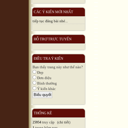
CÁC Ý KIẾN MỚI NHẤT
tiếp tục đăng bài nhé...
HỖ TRỢ TRỰC TUYẾN
ĐIỀU TRA Ý KIẾN
Bạn thấy trang này như thế nào?
Đẹp
Đơn điệu
Bình thường
Ý kiến khác
THỐNG KÊ
truy cập (
chi tiết
)
25954
trong hôm nay
1