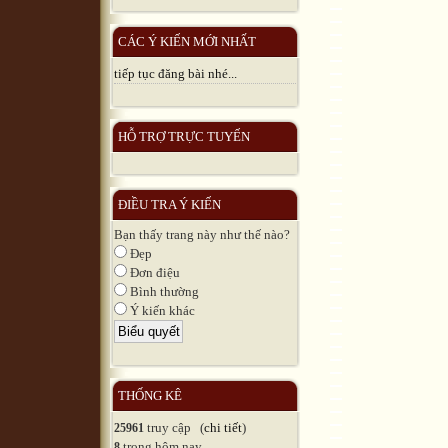
CÁC Ý KIẾN MỚI NHẤT
tiếp tục đăng bài nhé...
HỖ TRỢ TRỰC TUYẾN
ĐIỀU TRA Ý KIẾN
Bạn thấy trang này như thế nào?
Đẹp
Đơn điệu
Bình thường
Ý kiến khác
THỐNG KÊ
truy cập (
chi tiết
)
25961
trong hôm nay
8