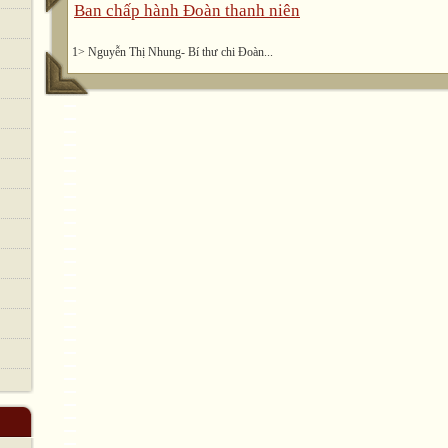
Ban chấp hành Đoàn thanh niên
1> Nguyễn Thị Nhung- Bí thư chi Đoàn...