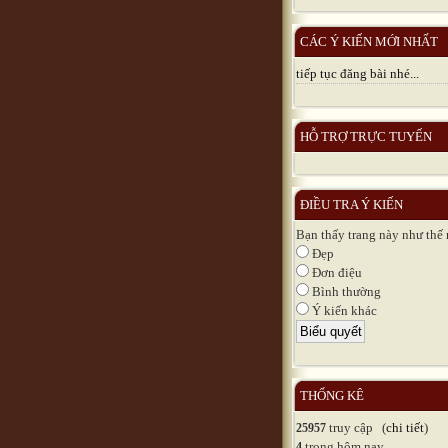
CÁC Ý KIẾN MỚI NHẤT
tiếp tục đăng bài nhé...
HỖ TRỢ TRỰC TUYẾN
ĐIỀU TRA Ý KIẾN
Bạn thấy trang này như thế
Đẹp
Đơn điệu
Bình thường
Ý kiến khác
THỐNG KÊ
truy cập (
chi tiết
)
25957
trong hôm nay
4