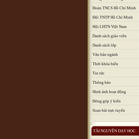
Đoàn TNCS Hồ Chí Minh
Đội TNTP Hồ Chí Minh
Hội LHTN Việt Nam
Danh sách giáo viên
Danh sách lớp
Văn bản ngành
Thời khóa biểu
Tin tức
Thông báo
Hình ảnh hoạt động
Đóng góp ý kiến
Soạn bài trực tuyến
TÀI NGUYÊN DẠY HỌC