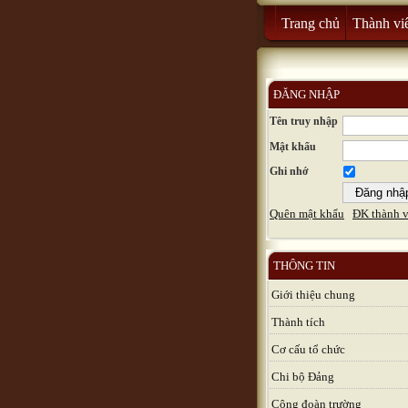
Trang chủ
Thành vi
ĐĂNG NHẬP
Tên truy nhập
Mật khẩu
Ghi nhớ
Quên mật khẩu
ĐK thành v
THÔNG TIN
Giới thiệu chung
Thành tích
Cơ cấu tổ chức
Chi bộ Đảng
Công đoàn trường