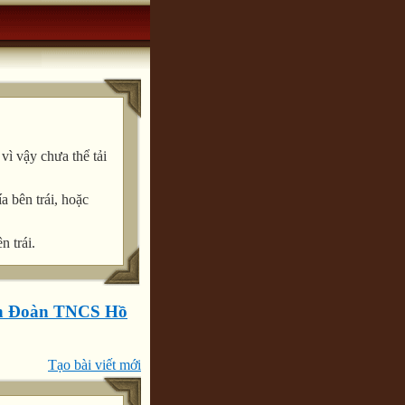
ì vậy chưa thể tải
a bên trái, hoặc
n trái.
h Đoàn TNCS Hồ
Tạo bài viết mới