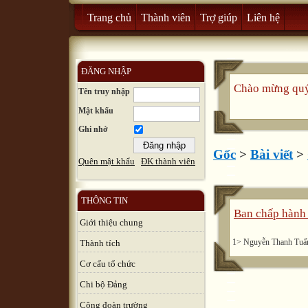
Trang chủ
Thành viên
Trợ giúp
Liên hệ
ĐĂNG NHẬP
Chào mừng quý 
Tên truy nhập
Mật khẩu
Ghi nhớ
Gốc
>
Bài viết
>
Quên mật khẩu
ĐK thành viên
THÔNG TIN
Ban chấp hành
Giới thiệu chung
1> Nguyễn Thanh Tuấn
Thành tích
Cơ cấu tổ chức
Chi bộ Đảng
Công đoàn trường