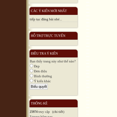
CÁC Ý KIẾN MỚI NHẤT
tiếp tục đăng bài nhé...
HỖ TRỢ TRỰC TUYẾN
ĐIỀU TRA Ý KIẾN
Bạn thấy trang này như thế nào?
Đẹp
Đơn điệu
Bình thường
Ý kiến khác
THỐNG KÊ
truy cập (
chi tiết
)
25974
trong hôm nay
2