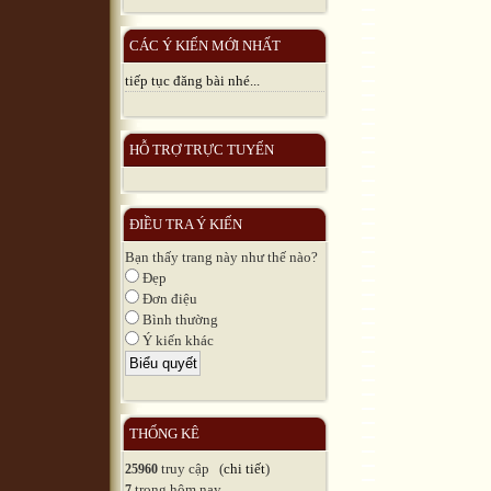
CÁC Ý KIẾN MỚI NHẤT
tiếp tục đăng bài nhé...
HỖ TRỢ TRỰC TUYẾN
ĐIỀU TRA Ý KIẾN
Bạn thấy trang này như thế nào?
Đẹp
Đơn điệu
Bình thường
Ý kiến khác
THỐNG KÊ
truy cập (
chi tiết
)
25960
trong hôm nay
7