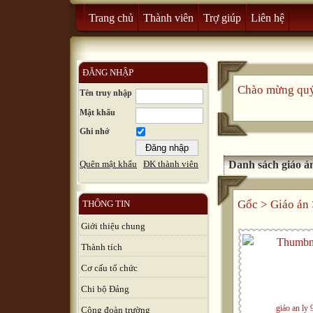
Trang chủ
Thành viên
Trợ giúp
Liên hệ
ĐĂNG NHẬP
Chào mừng quý 
Tên truy nhập
Mật khẩu
Ghi nhớ
Danh sách giáo á
Quên mật khẩu
ĐK thành viên
Gốc
>
Giáo án
THÔNG TIN
Giới thiệu chung
Thành tích
Cơ cấu tổ chức
Chi bộ Đảng
giáo an ly 
Công đoàn trường