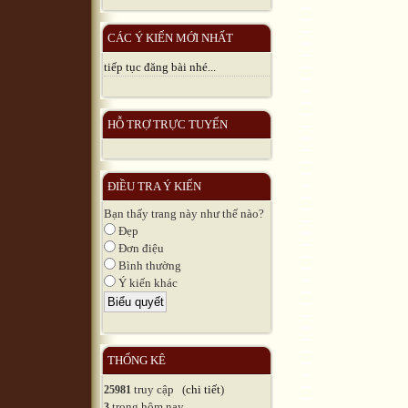
CÁC Ý KIẾN MỚI NHẤT
tiếp tục đăng bài nhé...
HỖ TRỢ TRỰC TUYẾN
ĐIỀU TRA Ý KIẾN
Bạn thấy trang này như thế nào?
Đẹp
Đơn điệu
Bình thường
Ý kiến khác
THỐNG KÊ
truy cập (
chi tiết
)
25981
trong hôm nay
3