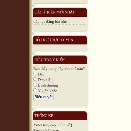
CÁC Ý KIẾN MỚI NHẤT
tiếp tục đăng bài nhé...
HỖ TRỢ TRỰC TUYẾN
ĐIỀU TRA Ý KIẾN
Bạn thấy trang này như thế nào?
Đẹp
Đơn điệu
Bình thường
Ý kiến khác
THỐNG KÊ
truy cập (
chi tiết
)
25977
trong hôm nay
5