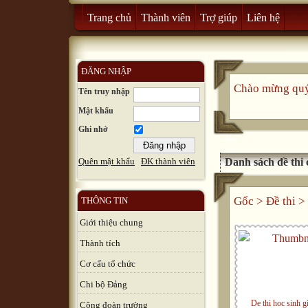
Trang chủ
Thành viên
Trợ giúp
Liên hệ
ĐĂNG NHẬP
Chào mừng quý 
Tên truy nhập
Mật khẩu
Ghi nhớ
Danh sách đề thi 
Quên mật khẩu
ĐK thành viên
Gốc
>
Đề thi
> 
THÔNG TIN
Giới thiệu chung
Thành tích
Cơ cấu tổ chức
Chi bộ Đảng
De thi hoc sinh gi
Công đoàn trường