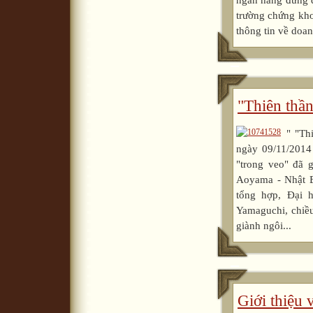
ngân hàng đứng đ
trường chứng kho
thông tin về doan
"Thiên thần
" "Th
ngày 09/11/2014
"trong veo" đã g
Aoyama - Nhật B
tổng hợp, Đại 
Yamaguchi, chiề
giành ngôi...
Giới thiệu