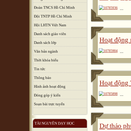
Đoàn TNCS Hồ Chí Minh
...
Đội TNTP Hồ Chí Minh
Hội LHTN Việt Nam
Danh sách giáo viên
Hoạt động 
Danh sách lớp
...
Văn bản ngành
Thời khóa biểu
Tin tức
Thông báo
Hoạt động
Hình ảnh hoạt động
...
Đóng góp ý kiến
Soạn bài trực tuyến
TÀI NGUYÊN DẠY HỌC
Dự thảo ph