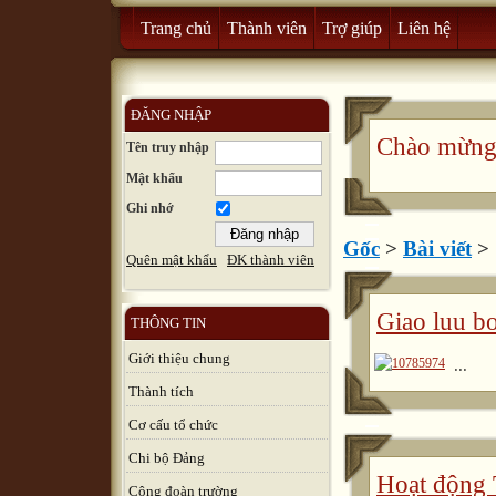
Trang chủ
Thành viên
Trợ giúp
Liên hệ
ĐĂNG NHẬP
Chào mừng q
Tên truy nhập
Mật khẩu
Ghi nhớ
Gốc
>
Bài viết
>
Quên mật khẩu
ĐK thành viên
Giao luu b
THÔNG TIN
Giới thiệu chung
...
Thành tích
Cơ cấu tổ chức
Chi bộ Đảng
Hoạt động
Công đoàn trường