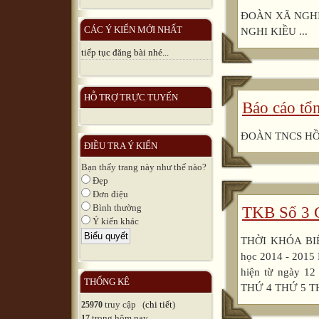
ĐOÀN XÃ NGHI
CÁC Ý KIẾN MỚI NHẤT
NGHI KIỀU ...
tiếp tục đăng bài nhé...
HỖ TRỢ TRỰC TUYẾN
Báo cáo tổ
ĐOÀN TNCS HỒ 
ĐIỀU TRA Ý KIẾN
Bạn thấy trang này như thế nào?
Đẹp
Đơn điệu
Bình thường
TKB Số 3 C
Ý kiến khác
THỜI KHÓA BI
học 2014 - 2015
hiện từ ngày 1
THỐNG KÊ
THỨ 4 THỨ 5 THỨ
truy cập (
chi tiết
)
25970
trong hôm nay
17