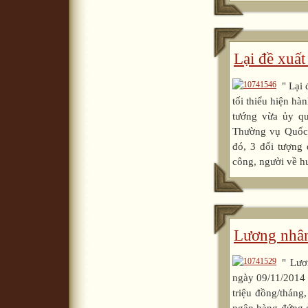
Lại đề xuấ
" Lại
tối thiểu hiện h
tướng vừa ủy qu
Thường vụ Quốc 
đó, 3 đối tượng
công, người về h
Lương nhân
" Lươ
ngày 09/11/2014
triệu đồng/thán