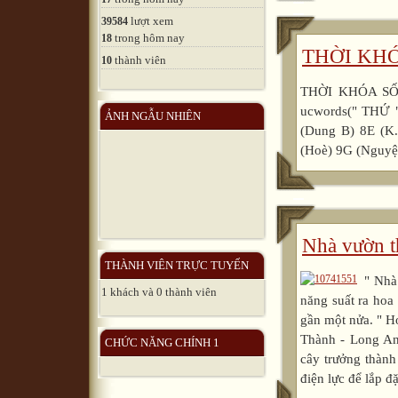
lượt xem
39584
trong hôm nay
18
THỜI KHÓ
thành viên
10
THỜI KHÓA SỐ 
ucwords(" THỨ "
ẢNH NGẪU NHIÊN
(Dung B) 8E (K.
(Hoè) 9G (Nguyệt
Nhà vườn th
THÀNH VIÊN TRỰC TUYẾN
" Nhà
1 khách và 0 thành viên
năng suất ra hoa
gần một nửa. " H
Thành - Long An 
CHỨC NĂNG CHÍNH 1
cây trưởng thàn
điện lực để lắp đ