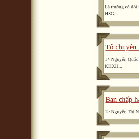
Là trường có đội 
HSG...
Tổ chuyên
1> Nguyễn Quốc 
KHXH...
Ban chấp h
1> Nguyễn Thị Nh