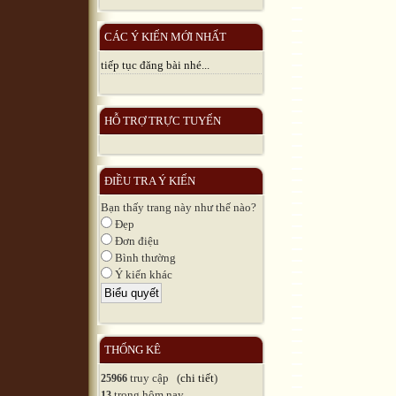
CÁC Ý KIẾN MỚI NHẤT
tiếp tục đăng bài nhé...
HỖ TRỢ TRỰC TUYẾN
ĐIỀU TRA Ý KIẾN
Bạn thấy trang này như thế nào?
Đẹp
Đơn điệu
Bình thường
Ý kiến khác
THỐNG KÊ
truy cập (
chi tiết
)
25966
trong hôm nay
13